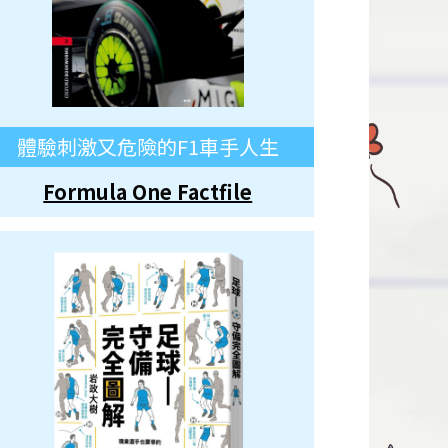
體驗刺激又危險的F1車手人生
Formula One Factfile