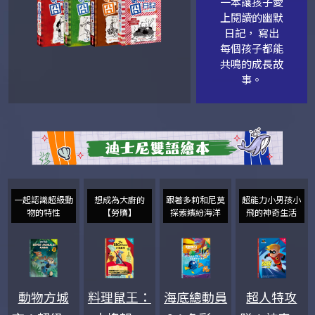
一本讓孩子愛
上閱讀的幽默
日記， 寫出
每個孩子都能
共鳴的成長故
事。
一起認識超級動
想成為大廚的
跟著多莉和尼莫
超能力小男孩小
物的特性
【勞贖】
探索繽紛海洋
飛的神奇生活
動物方城
料理鼠王：
海底總動員
超人特攻