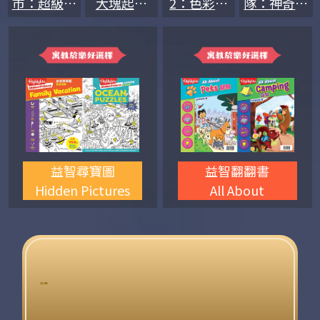
市：超級動
大塊起司
2：色彩繽
隊：神奇的
物-迪士尼
迪士尼雙語
紛的海洋-
小飛-迪士
雙語繪本
繪本
迪士尼雙語
尼雙語繪本
益智尋寶圖
益智翻翻書
Hidden Pictures
All About