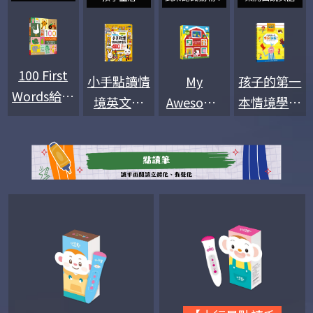
100 First
小手點讀情
My
孩子的第一
Words給小
境英文會
Awesome
本情境學習
小孩的第一
話：FOOD
Farm
英語繪本：
本中英100
超人
Book【超
The
單字書
大動物造型
Picture
書】
Book of
English
Phrases
That Make
You Happy