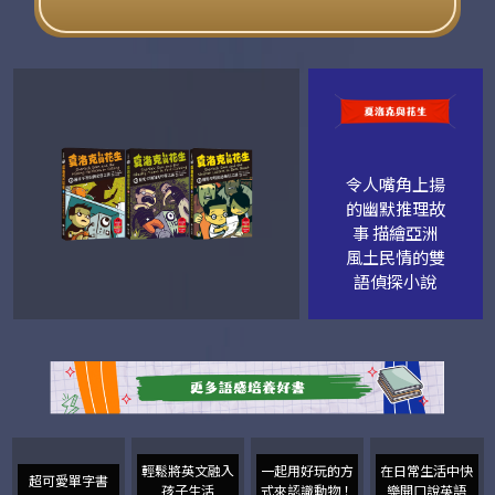
令人嘴角上揚
的幽默推理故
事 描繪亞洲
風土民情的雙
語偵探小說
輕鬆將英文融入
一起用好玩的方
在日常生活中快
超可愛單字書
孩子生活
式來認識動物！
樂開口說英語