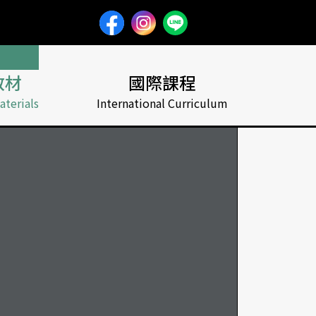
教材
國際課程
aterials
International Curriculum