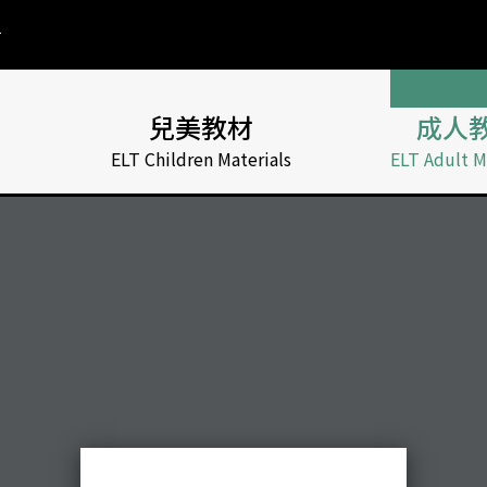
兒美教材
成人
ELT Children Materials
ELT Adult M