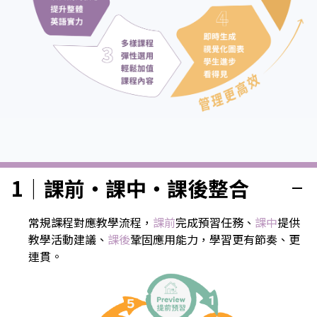
1｜課前・課中・課後整合
remove
常規課程對應教學流程，
課前
完成預習任務、
課中
提供
教學活動建議、
課後
鞏固應用能力，學習更有節奏、更
連貫。