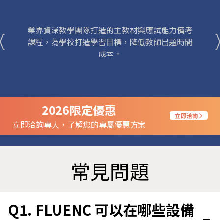
業界資深教學團隊打造的主教材與應試能力備考
課程，為學校打造學習目標，降低教師出題時間
成本。
2026限定優惠
立即洽詢
arrow_forward_ios
立即洽詢專人，了解您的專屬優惠方案
常見問題
Q1. FLUENC 可以在哪些設備
remove