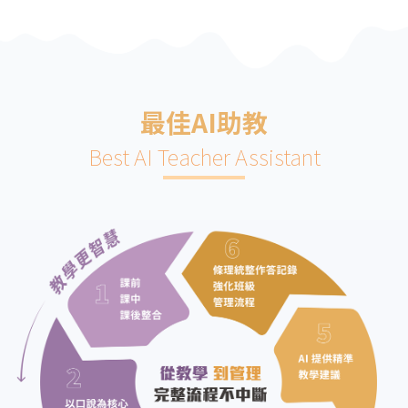
最佳AI助教
Best AI Teacher Assistant