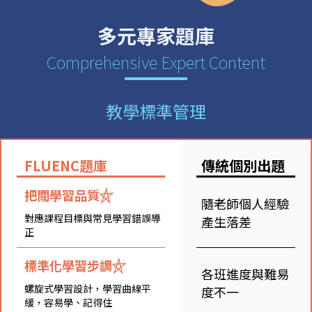
多元專家題庫
Comprehensive Expert Content
教學標準管理
FLUENC題庫
傳統個別出題
把關學習品質
隨老師個人經驗
對應課程目標與常見學習錯誤導
產生落差
正
標準化學習步調
各班進度與難易
螺旋式學習設計，學習曲線平
度不一
緩，容易學、記得住