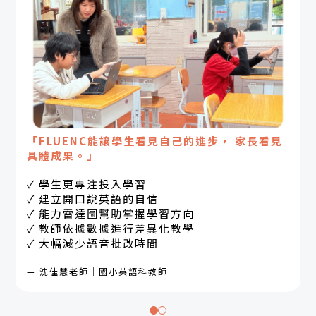
「FLUENC能讓學生看見自己的進步， 家長看見
具體成果。」
✓ 學生更專注投入學習
✓ 建立開口說英語的自信
✓ 能力雷達圖幫助掌握學習方向
✓ 教師依據數據進行差異化教學
✓ 大幅減少語音批改時間
— 沈佳慧老師｜國小英語科教師