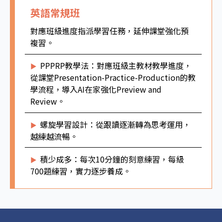
英語常規班
對應班級進度指派學習任務，延伸課堂強化預
複習。
PPPRP教學法：對應班級主教材教學進度，
▶
從課堂Presentation-Practice-Production的教
學流程，導入AI在家強化Preview and
Review。
螺旋學習設計：從跟讀逐漸轉為思考運用，
▶
越練越流暢。
積少成多：每次10分鐘的刻意練習，每級
▶
700題練習，實力逐步養成。