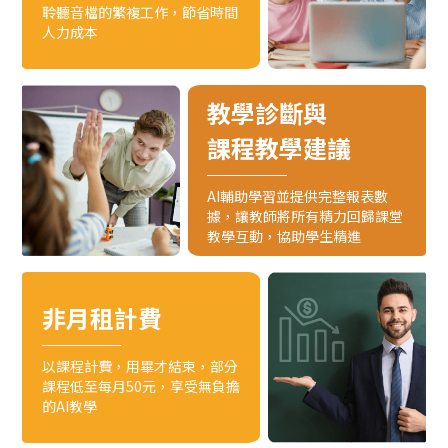
聆聽音檔的繁複工作，節省時間
人力成本
教學診斷與
課程教學建議
AI輔助學習並提供完整報表數
據，讓教師將所有精力回歸課堂
教學互動，協助學生精進
非月租計費
以課程計費，用畢才結束，部分
課程低至每月50元，享受無負擔
的AI教學