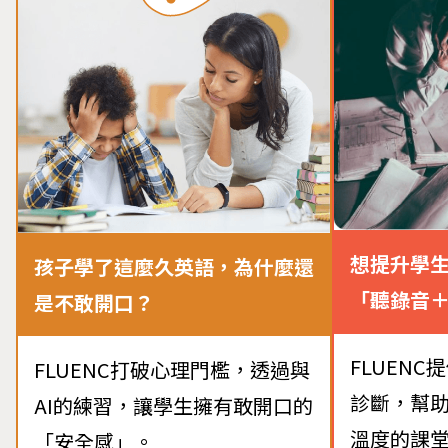
想提升學
孩子學了這麼久英語，為什麼還
「聽錄音
是不敢開口？
FLUENC
FLUENC打破心理門檻，透過與
診斷，幫
AI的練習，讓學生擁有敢開口的
溫度的課
「安全感」。